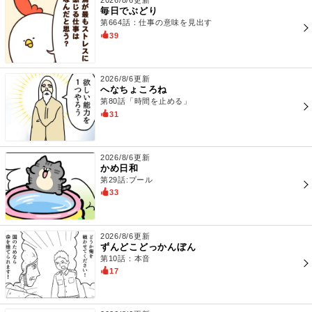
2026/8/6更新
毎日でぶどり
第664話：仕事の意味を見出す
39
2026/8/6更新
へなちょころね
第80話「時間を止める」
31
2026/8/6更新
かめ日和
第29話:プール
33
2026/8/6更新
ずんどこどっかんぼん
第10話：本音
17