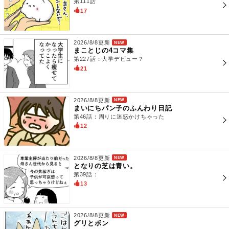
第111話
17
2026/8/8更新
NEW
まことじの4コマ集
第227話：大学デビュー？
21
2026/8/8更新
NEW
まいにちパン子のふんわり日記
第46話：周りに迷惑かけちゃった
12
2026/8/8更新
NEW
となりの芝は青い。
第39話：
13
2026/8/8更新
NEW
グリとボン