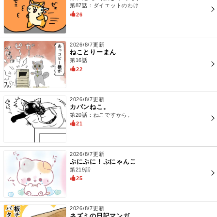
第87話：ダイエットのわけ
26
2026/8/7更新
ねことりーまん
第16話
22
2026/8/7更新
カバンねこ。
第20話：ねこですから。
21
2026/8/7更新
ぷにぷに！ぷにゃんこ
第219話
25
2026/8/7更新
ネズミの日記マンガ