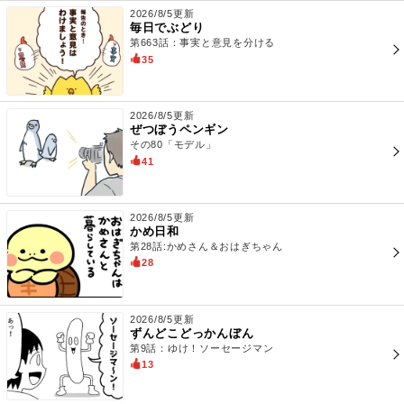
2026/8/5更新
毎日でぶどり
第663話：事実と意見を分ける
35
2026/8/5更新
ぜつぼうペンギン
その80「モデル」
41
2026/8/5更新
かめ日和
第28話:かめさん＆おはぎちゃん
28
2026/8/5更新
ずんどこどっかんぼん
第9話：ゆけ！ソーセージマン
13