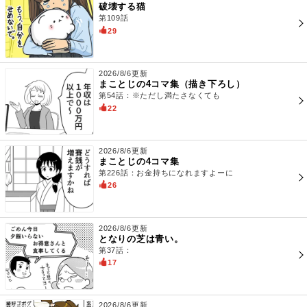
破壊する猫
第109話
29
2026/8/6更新
まことじの4コマ集（描き下ろし）
第54話：※ただし満たさなくても
22
2026/8/6更新
まことじの4コマ集
第226話：お金持ちになれますよーに
26
2026/8/6更新
となりの芝は青い。
第37話：
17
2026/8/6更新