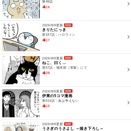
第49話
16
2026/8/8更新
NEW
きりたにっき
第187話：ハロウィン
17
2026/8/8更新
NEW
ねこ、曰く…
第57話：猫本部（実家）にて
38
2026/8/8更新
NEW
伊東の5コマ漫画
第516話：血は争えない
15
2026/8/8更新
NEW
うさぎのうさよし ～描き下ろし～