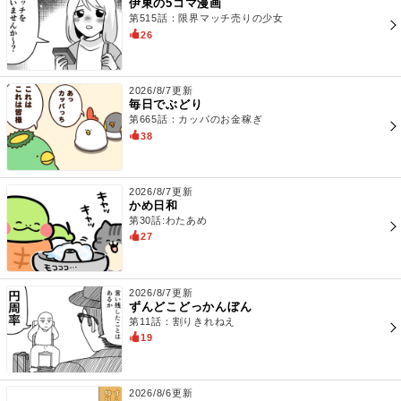
伊東の5コマ漫画
第515話：限界マッチ売りの少女
26
2026/8/7更新
毎日でぶどり
第665話：カッパのお金稼ぎ
38
2026/8/7更新
かめ日和
第30話:わたあめ
27
2026/8/7更新
ずんどこどっかんぼん
第11話：割りきれねえ
19
2026/8/6更新