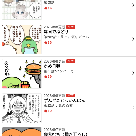
第35話
15
2026/8/8更新
NEW
毎日でぶどり
第666話：周りに頼りガッパ
28
2026/8/8更新
NEW
かめ日和
第31話:ハンバーガー
19
2026/8/8更新
NEW
ずんどこどっかんぼん
第12話：真の恐怖
10
2026/8/7更新
柴犬むち（描き下ろし）