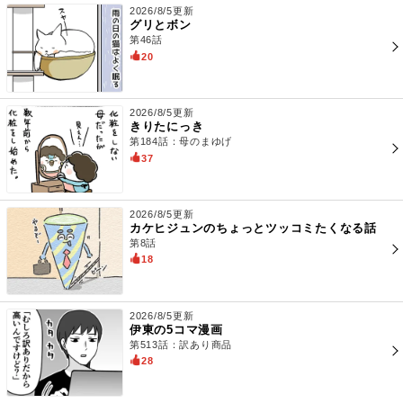
2026/8/5更新
グリとボン
第46話
20
2026/8/5更新
きりたにっき
第184話：母のまゆげ
37
2026/8/5更新
カケヒジュンのちょっとツッコミたくなる話
第8話
18
2026/8/5更新
伊東の5コマ漫画
第513話：訳あり商品
28