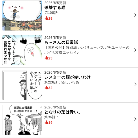
2026/8/5更新
破壊する猫
第108話
25
2026/8/5更新
も～さんの日常話
【無料公開】特別編：dバリューパスガチユーザーの
ポイ活攻略エッセイ♪
23
2026/8/5更新
シスターの顔が赤いわけ
第226話：怪しい行為
32
2026/8/5更新
となりの芝は青い。
第36話：
19