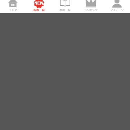
第182話：同人誌
37
2026/8/3更新
カケヒジュンのちょっとツッコミたくなる話
第7話
18
2026/8/3更新
伊東の5コマ漫画
第511話：何でもラブホに至る病
28
2026/8/3更新
毎日でぶどり
第661話：うそです
51
2026/8/3更新
ぜつぼうペンギン
その79「水…!!」
45
2026/8/3更新
かめ日和
第26話:かめちゃん＆かめさん
23