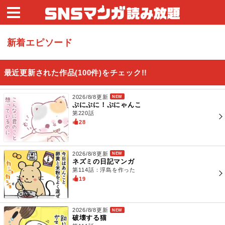
新着エピソード
最近更新された作品(100件)をチェック!!
2026/8/8更新
NEW
ぷにぷに！ぷにゃんこ
第220話
28
2026/8/8更新
NEW
ネズミの日記マンガ
第114話：浮島を作った
19
2026/8/8更新
NEW
破壊する猫