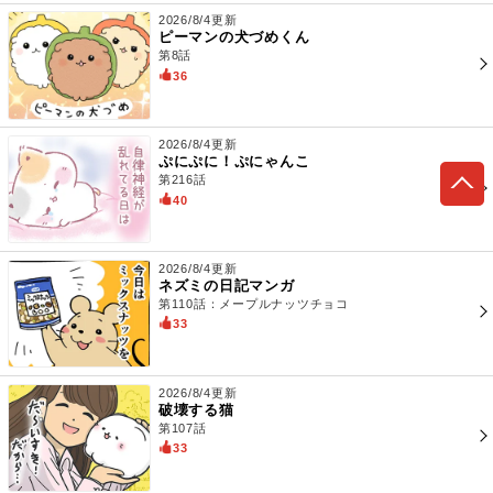
2026/8/4更新
ピーマンの犬づめくん
第8話
36
2026/8/4更新
ぷにぷに！ぷにゃんこ
第216話
40
2026/8/4更新
ネズミの日記マンガ
第110話：メープルナッツチョコ
33
2026/8/4更新
破壊する猫
第107話
33