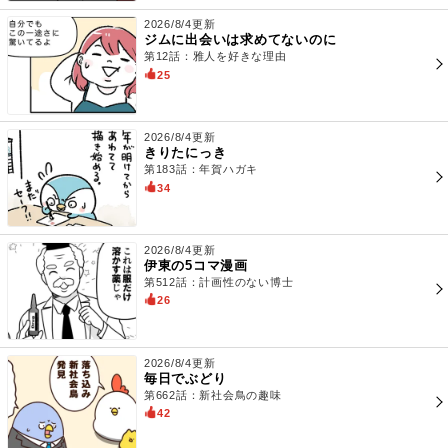
2026/8/4更新
ジムに出会いは求めてないのに
第12話：雅人を好きな理由
25
2026/8/4更新
きりたにっき
第183話：年賀ハガキ
34
2026/8/4更新
伊東の5コマ漫画
第512話：計画性のない博士
26
2026/8/4更新
毎日でぶどり
第662話：新社会鳥の趣味
42