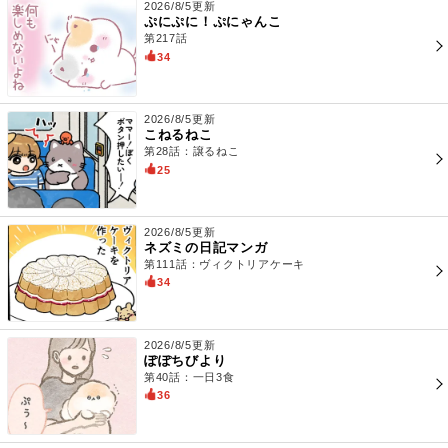
2026/8/5更新
ぷにぷに！ぷにゃんこ
第217話
34
2026/8/5更新
こねるねこ
第28話：譲るねこ
25
2026/8/5更新
ネズミの日記マンガ
第111話：ヴィクトリアケーキ
34
2026/8/5更新
ぽぽちびより
第40話：一日3食
36