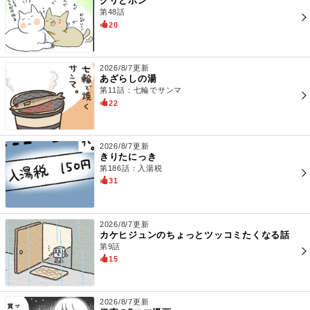
グリとボン
第48話
20
2026/8/7更新
あざらしの湯
第11話：七輪でサンマ
22
2026/8/7更新
きりたにっき
第186話：入湯税
31
2026/8/7更新
カケヒジュンのちょっとツッコミたくなる話
第9話
15
2026/8/7更新