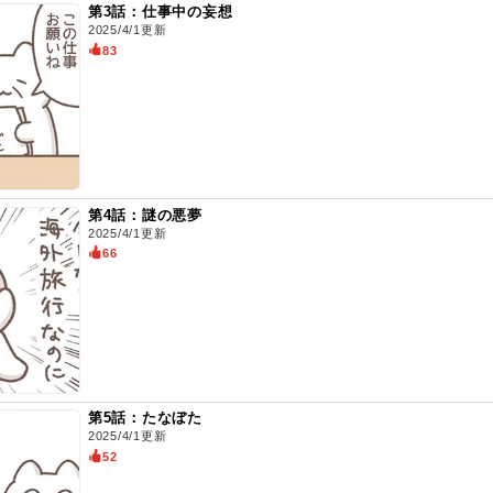
第3話：仕事中の妄想
2025/4/1更新
83
第4話：謎の悪夢
2025/4/1更新
66
第5話：たなぼた
2025/4/1更新
52