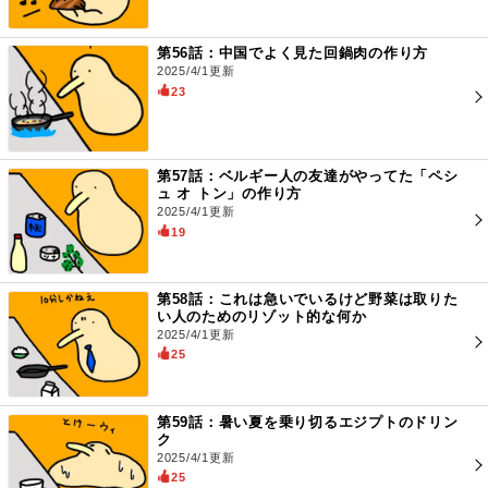
第56話：中国でよく見た回鍋肉の作り方
2025/4/1更新
23
第57話：ベルギー人の友達がやってた「ペシ
ュ オ トン」の作り方
2025/4/1更新
19
第58話：これは急いでいるけど野菜は取りた
い人のためのリゾット的な何か
2025/4/1更新
25
第59話：暑い夏を乗り切るエジプトのドリン
ク
2025/4/1更新
25